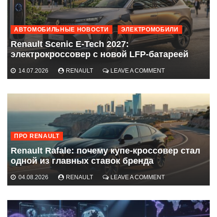
АВТОМОБИЛЬНЫЕ НОВОСТИ
ЭЛЕКТРОМОБИЛИ
Renault Scenic E-Tech 2027:
электрокроссовер с новой LFP-батареей
ON
14.07.2026
RENAULT
LEAVE A COMMENT
RENAULT
SCENIC
E-
TECH
2027:
ЭЛЕКТРОКРОССО
С
ПРО RENAULT
НОВОЙ
LFP-
Renault Rafale: почему купе-кроссовер стал
БАТАРЕЕЙ
одной из главных ставок бренда
ON
04.08.2026
RENAULT
LEAVE A COMMENT
RENAULT
RAFALE:
ПОЧЕМУ
КУПЕ-