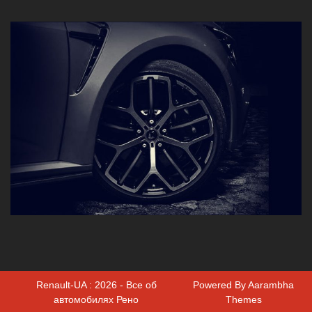
Renault-UA : 2026 - Все об
Powered By
Aarambha
автомобилях Рено
Themes