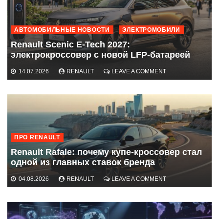
АВТОМОБИЛЬНЫЕ НОВОСТИ
ЭЛЕКТРОМОБИЛИ
Renault Scenic E-Tech 2027:
электрокроссовер с новой LFP-батареей
ON
14.07.2026
RENAULT
LEAVE A COMMENT
RENAULT
SCENIC
E-
TECH
2027:
ЭЛЕКТРОКРОССО
С
ПРО RENAULT
НОВОЙ
LFP-
Renault Rafale: почему купе-кроссовер стал
БАТАРЕЕЙ
одной из главных ставок бренда
ON
04.08.2026
RENAULT
LEAVE A COMMENT
RENAULT
RAFALE:
ПОЧЕМУ
КУПЕ-