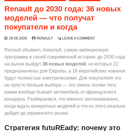
Renault до 2030 года: 36 новых
моделей — что получат
покупатели и когда
ON
28.06.2026
RENAULT
LEAVE A COMMENT
RENAULT
ДО
Renault объявил, пожалуй, самую амбициозную
2030
программу в своей современной истории: до 2030 года
ГОДА:
на рынок выйдут
36 новых моделей
, из которых 22
36
НОВЫХ
предназначены для Европы, а 16 европейских новинок
МОДЕЛЕЙ
будут полностью электрическими. Для покупателя это
—
не просто больше выбора — это смена логики того,
ЧТО
ПОЛУЧАТ
каким вообще бывает автомобиль от французского
ПОКУПАТЕЛИ
концерна. Разбираемся, что именно запланировано,
И
когда ждать конкретных моделей и что из этого реально
КОГДА
дойдет до украинского рынка.
Стратегия futuREady: почему это