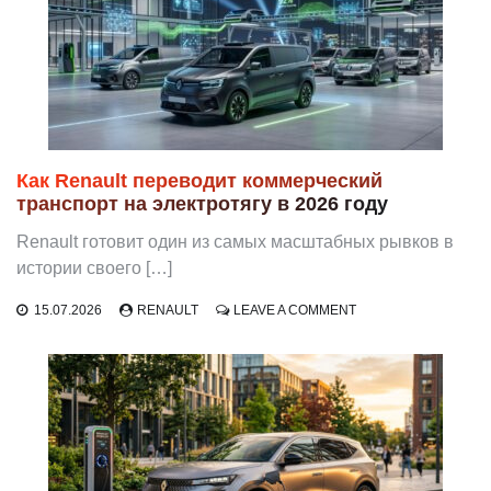
БРЕНД
ДЛЯ
ЕВРОПЫ
И
РАЗВИВАЮЩИХСЯ
РЫНКОВ
Как Renault переводит коммерческий
транспорт на электротягу в 2026 году
Renault готовит один из самых масштабных рывков в
истории своего […]
ON
15.07.2026
RENAULT
LEAVE A COMMENT
КАК
RENAULT
ПЕРЕВОДИТ
КОММЕРЧЕСКИЙ
ТРАНСПОРТ
НА
ЭЛЕКТРОТЯГУ
В
2026