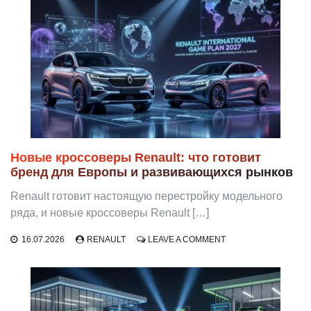
ПОЧЕМУ
КУПЕ-
КРОССОВЕР
СТАЛ
ОДНОЙ
ИЗ
ГЛАВНЫХ
СТАВОК
БРЕНДА
Новые кроссоверы Renault: что готовит
бренд для Европы и развивающихся рынков
Renault готовит настоящую перестройку модельного
ряда, и новые кроссоверы Renault […]
ON
16.07.2026
RENAULT
LEAVE A COMMENT
НОВЫЕ
КРОССОВЕРЫ
RENAULT:
ЧТО
ГОТОВИТ