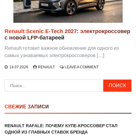
ГОДУ
Renault Scenic E-Tech 2027: электрокроссовер
с новой LFP-батареей
Renault готовит важное обновление для одного из
самых узнаваемых электрокроссоверов […]
ON
14.07.2026
RENAULT
LEAVE A COMMENT
RENAULT
SCENIC
Найти:
E-
TECH
2027:
ЭЛЕКТРОКРОССОВЕ
С
СВЕЖИЕ ЗАПИСИ
НОВОЙ
LFP-
БАТАРЕЕЙ
RENAULT RAFALE: ПОЧЕМУ КУПЕ-КРОССОВЕР СТАЛ
ОДНОЙ ИЗ ГЛАВНЫХ СТАВОК БРЕНДА