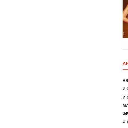
А
АВ
ИЮ
ИЮ
МА
ФЕ
ЯН