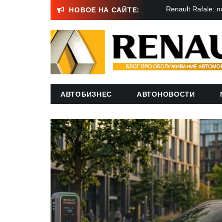
Skip
же перешли на EV и что выйдет до 2027 года
Renault Rafale: 
НОВОЕ НА САЙТЕ:
to
content
АВТОБИЗНЕС
АВТОНОВОСТИ