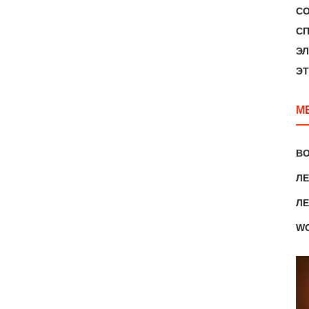
С
С
Э
ЭТ
М
В
ЛЕ
Л
W