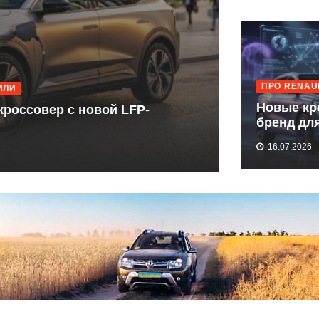
ПРО RENAU
ИЛИ
АВТОМОБИЛЬН
Новые кро
окроссовер с новой LFP-
Renault до 2
бренд дл
и когда
16.07.2026
ON
28.06.2026
RENAULT
SCENIC
-
TECH
027:
ЭЛЕКТРОКРОССОВЕР
С
НОВОЙ
FP-
БАТАРЕЕЙ