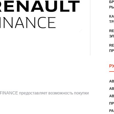
БР
Р
КА
ТР
RE
ЭЛ
RE
ПР
Р
А
А
FINANCE предоставляет возможность покупки
А
ПР
Р