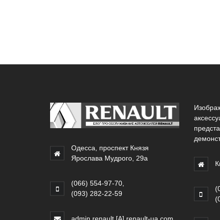
Изобра
аксессу
предста
демонст
Одесса, проспект Князя
Ярослава Мудрого, 29а
К
(066) 554-97-70
,
(
(093) 282-22-59
(
admin.renault [A] renault-ua.com