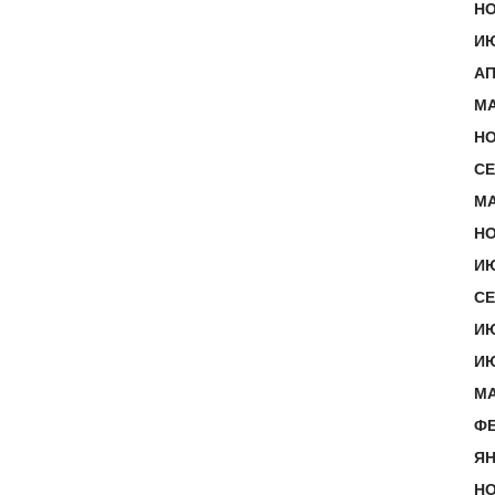
НО
ИЮ
АП
МА
НО
СЕ
МА
НО
ИЮ
СЕ
ИЮ
ИЮ
МА
ФЕ
ЯН
НО