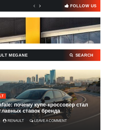
Новые кроссоверы Renault: что готовит бренд для Европы 
FOLLOW US
Найти:
ULT MEGANE
SEARCH
LT
afale: почему купе-кроссовер стал
 главных ставок бренда
ON
RENAULT
LEAVE A COMMENT
RENAULT