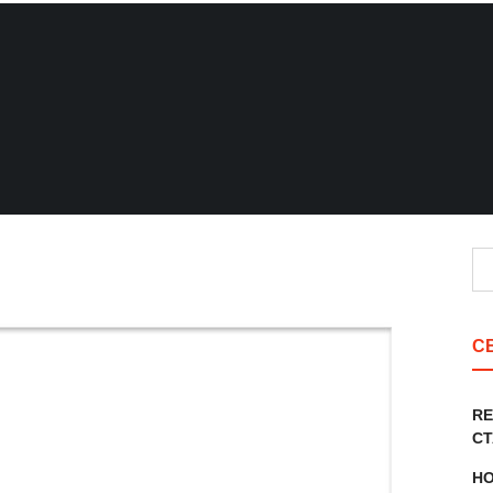
На
С
RE
СТ
НО