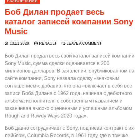
РАЗВЛЕЧЕНИЕ
Боб Дилан продает весь
каталог записей компании Sony
Music
ON
13.11.2020
RENAULT
LEAVE A COMMENT
БОБ
ДИЛАН
Боб Дилан продал весь свой каталог записей компании
ПРОДАЕТ
Sony Music, сумма сделки оценивается в 200
ВЕСЬ
миллионов долларов. В заявлении, опубликованном на
КАТАЛОГ
ЗАПИСЕЙ
сайте компании, Sony назвала сделку «знаковым
КОМПАНИИ
соглашением», добавив, что она «включает в себя все
SONY
записи Боба Дилана с 1962 года, начиная с дебютного
MUSIC
альбома исполнителя с собственным названием и
заканчивая высоко оцененным и успешным альбомом
Rough and Rowdy Ways 2020 года».
Боб давно сотрудничает с Sony, подписав контракт с их
лейблом, Columbia Records, в 1961 году, где в том же