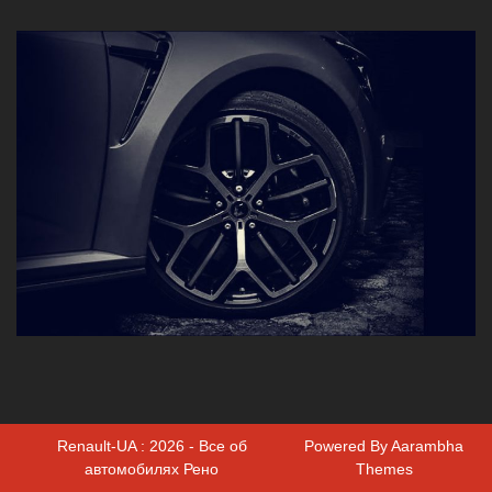
Renault-UA : 2026 - Все об
Powered By
Aarambha
автомобилях Рено
Themes