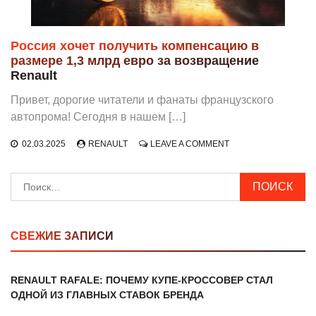
Россия хочет получить компенсацию в
размере 1,3 млрд евро за возвращение
Renault
Привет, дорогие читатели и фанаты французского
автопрома! Сегодня в нашем […]
ON
02.03.2025
RENAULT
LEAVE A COMMENT
РОССИЯ
ХОЧЕТ
Найти:
ПОЛУЧИТЬ
КОМПЕНСАЦИЮ
В
РАЗМЕРЕ
1,3
СВЕЖИЕ ЗАПИСИ
МЛРД
ЕВРО
ЗА
RENAULT RAFALE: ПОЧЕМУ КУПЕ-КРОССОВЕР СТАЛ
ВОЗВРАЩЕНИЕ
ОДНОЙ ИЗ ГЛАВНЫХ СТАВОК БРЕНДА
RENAULT