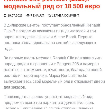
модельный ряд от 18 500 евро
ON
19.07.2023
RENAULT
LEAVE A COMMENT
RENAULT
CLIO
В дилерские центры поступает обновленный Renault
РЕСТАЙЛ
Clio. В программу включены пять двигателей и три
(2023):
варианта отделки, включая Alpine Esprit. Первые
МОДЕЛЬНЫЙ
РЯД
поставки запланированы на сентябрь следующего
ОТ
года.
18
500
За первые шесть месяцев Renault Clio возглавил хит-
ЕВРО
парад продаж в сравнении с Peugeot 208 и намерен
остаться на этом месте, в частности, благодаря новой
рестайлинговой версии. Марка Renault Trucks
выпускает весь свой модельный ряд и открывает двери
для заказов.
Производитель решил упростить модельный ряд,
предложив всего три варианта отделки: Evolution,
Techno и Esprit Alpine. С другой стороны, линейка