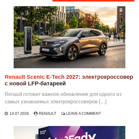
Renault Scenic E-Tech 2027: электрокроссовер
с новой LFP-батареей
Renault готовит важное обновление для одного из
самых узнаваемых электрокроссоверов […]
ON
14.07.2026
RENAULT
LEAVE A COMMENT
RENAULT
SCENIC
E-
TECH