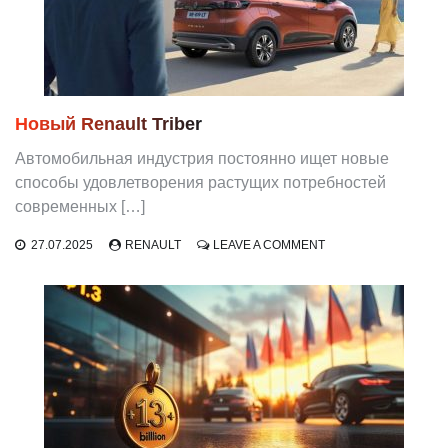
ЧТО
ПОЛУЧАТ
ПОКУПАТЕЛИ
И
КОГДА
Новый Renault Triber
Автомобильная индустрия постоянно ищет новые
способы удовлетворения растущих потребностей
современных […]
ON
27.07.2025
RENAULT
LEAVE A COMMENT
НОВЫЙ
RENAULT
TRIBER