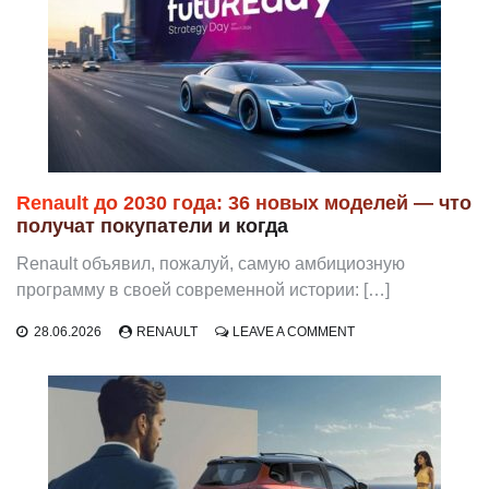
2027:
ЭЛЕКТРОКРОССОВЕ
С
НОВОЙ
LFP-
БАТАРЕЕЙ
Renault до 2030 года: 36 новых моделей — что
получат покупатели и когда
Renault объявил, пожалуй, самую амбициозную
программу в своей современной истории: […]
ON
28.06.2026
RENAULT
LEAVE A COMMENT
RENAULT
ДО
2030
ГОДА:
36
НОВЫХ
МОДЕЛЕЙ
—