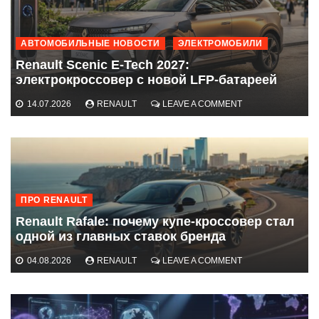
АВТОМОБИЛЬНЫЕ НОВОСТИ
ЭЛЕКТРОМОБИЛИ
Renault Scenic E-Tech 2027:
электрокроссовер с новой LFP-батареей
ON
14.07.2026
RENAULT
LEAVE A COMMENT
RENAULT
SCENIC
E-
TECH
2027:
ЭЛЕКТРОКРОССО
С
ПРО RENAULT
НОВОЙ
LFP-
Renault Rafale: почему купе-кроссовер стал
БАТАРЕЕЙ
одной из главных ставок бренда
ON
04.08.2026
RENAULT
LEAVE A COMMENT
RENAULT
RAFALE:
ПОЧЕМУ
КУПЕ-