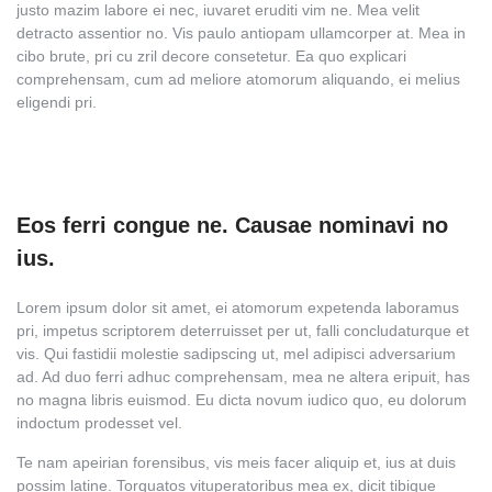
justo mazim labore ei nec, iuvaret eruditi vim ne. Mea velit
detracto assentior no. Vis paulo antiopam ullamcorper at. Mea in
cibo brute, pri cu zril decore consetetur. Ea quo explicari
comprehensam, cum ad meliore atomorum aliquando, ei melius
eligendi pri.
Eos ferri congue ne. Causae nominavi no
ius.
Lorem ipsum dolor sit amet, ei atomorum expetenda laboramus
pri, impetus scriptorem deterruisset per ut, falli concludaturque et
vis. Qui fastidii molestie sadipscing ut, mel adipisci adversarium
ad. Ad duo ferri adhuc comprehensam, mea ne altera eripuit, has
no magna libris euismod. Eu dicta novum iudico quo, eu dolorum
indoctum prodesset vel.
Te nam apeirian forensibus, vis meis facer aliquip et, ius at duis
possim latine. Torquatos vituperatoribus mea ex, dicit tibique