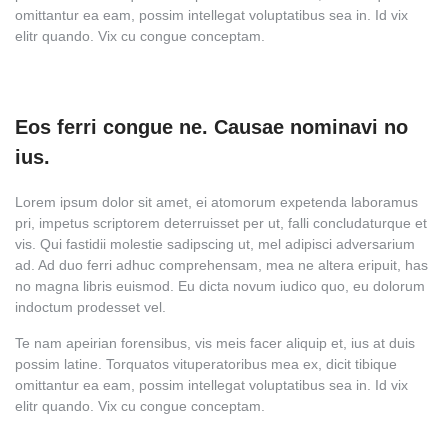
omittantur ea eam, possim intellegat voluptatibus sea in. Id vix
elitr quando. Vix cu congue conceptam.
Eos ferri congue ne. Causae nominavi no
ius.
Lorem ipsum dolor sit amet, ei atomorum expetenda laboramus
pri, impetus scriptorem deterruisset per ut, falli concludaturque et
vis. Qui fastidii molestie sadipscing ut, mel adipisci adversarium
ad. Ad duo ferri adhuc comprehensam, mea ne altera eripuit, has
no magna libris euismod. Eu dicta novum iudico quo, eu dolorum
indoctum prodesset vel.
Te nam apeirian forensibus, vis meis facer aliquip et, ius at duis
possim latine. Torquatos vituperatoribus mea ex, dicit tibique
omittantur ea eam, possim intellegat voluptatibus sea in. Id vix
elitr quando. Vix cu congue conceptam.